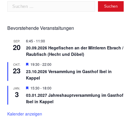
Suchen
nach:
Bevorstehende Veranstaltungen
6:45
-
11:00
SEP.
20
20.09.2026 Hegefischen an der Mittleren Ebrach /
Raubfisch (Hecht und Döbel)
Hervorgehoben
19:30
-
22:00
OKT.
23
23.10.2026 Versammlung im Gasthof Ibel in
Kappel
Hervorgehoben
15:30
-
18:00
JAN.
3
03.01.2027 Jahreshauptversammlung im Gasthof
Ibel in Kappel
Kalender anzeigen