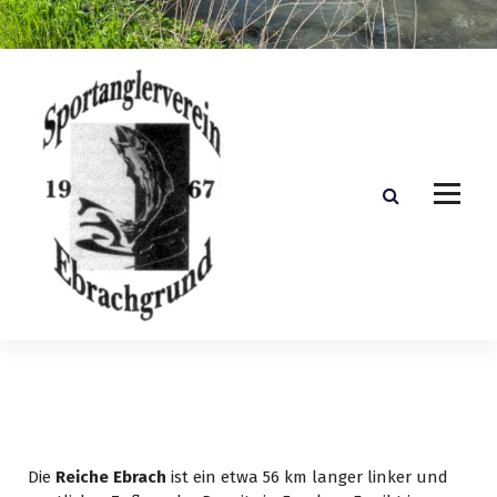
Z
u
m
I
n
h
a
l
t
s
p
r
i
n
g
e
n
Die
Reiche Ebrach
ist ein etwa 56 km langer linker und