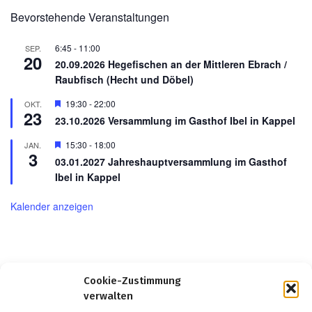
Bevorstehende Veranstaltungen
6:45
-
11:00
SEP.
20
20.09.2026 Hegefischen an der Mittleren Ebrach /
Raubfisch (Hecht und Döbel)
Hervorgehoben
19:30
-
22:00
OKT.
23
23.10.2026 Versammlung im Gasthof Ibel in Kappel
Hervorgehoben
15:30
-
18:00
JAN.
3
03.01.2027 Jahreshauptversammlung im Gasthof
Ibel in Kappel
Kalender anzeigen
Cookie-Zustimmung
verwalten