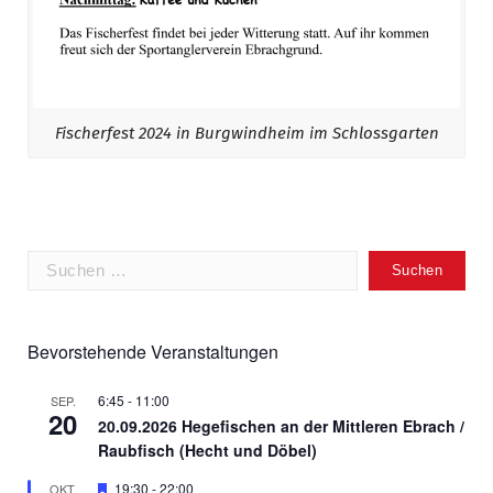
Fischerfest 2024 in Burgwindheim im Schlossgarten
Suchen
nach:
Bevorstehende Veranstaltungen
6:45
-
11:00
SEP.
20
20.09.2026 Hegefischen an der Mittleren Ebrach /
Raubfisch (Hecht und Döbel)
Hervorgehoben
19:30
-
22:00
OKT.