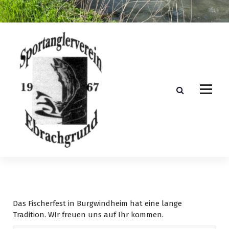
Z
u
m
I
n
h
a
l
t
s
p
r
i
n
g
e
n
Das Fischerfest in Burgwindheim hat eine lange
Tradition. WIr freuen uns auf Ihr kommen.