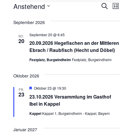
V
V
Anstehend
V
Suche
Liste
Datum
e
e
e
wählen.
September 2026
r
r
r
September 20 @ 6:45
SO.
a
a
20
20.09.2026 Hegefischen an der Mittleren
a
n
Ebrach / Raubfisch (Hecht und Döbel)
n
n
s
Festplatz, Burgwindheim
Festplatz, Burgwindheim
s
t
s
t
Oktober 2026
a
t
a
Hervorgehoben
Oktober 23 @ 19:30
FR.
l
23
23.10.2026 Versammlung im Gasthof
a
l
t
Ibel in Kappel
l
t
u
Kappel
Kappel 1, Burgwindheim - Kappel, Bayern
n
u
t
Januar 2027