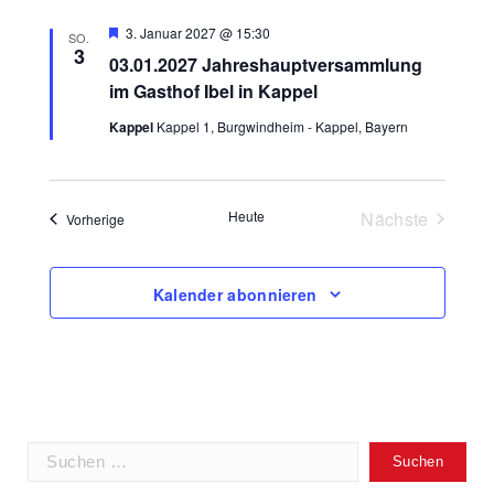
g
n
u
Hervorgehoben
3. Januar 2027 @ 15:30
A
SO.
g
3
03.01.2027 Jahreshauptversammlung
n
n
im Gasthof Ibel in Kappel
e
g
s
Kappel
Kappel 1, Burgwindheim - Kappel, Bayern
n
i
e
S
c
n
Veranst
Heute
Nächste
Veranstaltungen
Vorherige
u
h
c
t
Kalender abonnieren
h
e
n
e
-
u
N
n
Suchen
a
nach: