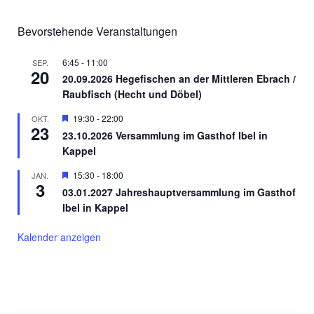
d
v
A
Bevorstehende Veranstaltungen
i
n
6:45
-
11:00
g
SEP.
20
20.09.2026 Hegefischen an der Mittleren Ebrach /
s
a
Raubfisch (Hecht und Döbel)
i
t
Hervorgehoben
19:30
-
22:00
OKT.
23
23.10.2026 Versammlung im Gasthof Ibel in
c
i
Kappel
o
h
Hervorgehoben
15:30
-
18:00
JAN.
3
n
03.01.2027 Jahreshauptversammlung im Gasthof
t
Ibel in Kappel
e
Kalender anzeigen
n
,